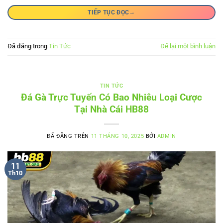
→
TIẾP TỤC ĐỌC
Đã đăng trong
Tin Tức
Để lại một bình luận
TIN TỨC
Đá Gà Trực Tuyến Có Bao Nhiêu Loại Cược
Tại Nhà Cái HB88
ĐÃ ĐĂNG TRÊN
11 THÁNG 10, 2025
BỞI
ADMIN
11
Th10