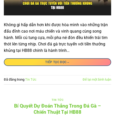
Không gì hấp dẫn hơn khi được hòa mình vào những trận
đấu đỉnh cao nơi máu chiến và vinh quang cùng song
hành. Mỗi cú tung cựa, mỗi pha né đòn đều khiến trái tim
thót lên từng nhịp. Chơi đá gà trực tuyến với tiền thưởng
khủng tại HB88 chính là hành trình…
→
TIẾP TỤC ĐỌC
Đã đăng trong
Tin Tức
Để lại một bình luận
TIN TỨC
Bí Quyết Dự Đoán Thắng Trong Đá Gà –
Chiến Thuật Tại HB88