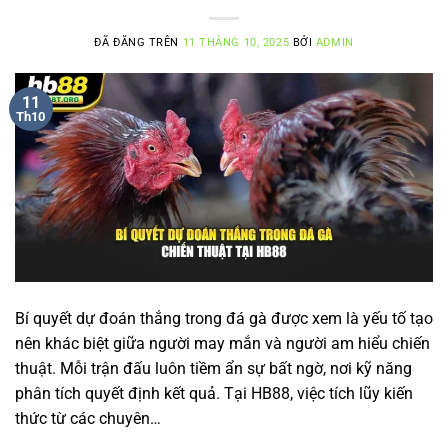
ĐÃ ĐĂNG TRÊN
11 THÁNG 10, 2025
BỞI
ADMIN
11
Th10
Bí quyết dự đoán thắng trong đá gà được xem là yếu tố tạo
nên khác biệt giữa người may mắn và người am hiểu chiến
thuật. Mỗi trận đấu luôn tiềm ẩn sự bất ngờ, nơi kỹ năng
phân tích quyết định kết quả. Tại HB88, việc tích lũy kiến
thức từ các chuyên…