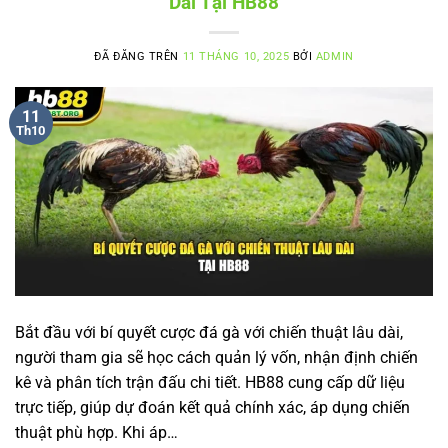
Dài Tại HB88
ĐÃ ĐĂNG TRÊN
11 THÁNG 10, 2025
BỞI
ADMIN
11
Th10
Bắt đầu với bí quyết cược đá gà với chiến thuật lâu dài,
người tham gia sẽ học cách quản lý vốn, nhận định chiến
kê và phân tích trận đấu chi tiết. HB88 cung cấp dữ liệu
trực tiếp, giúp dự đoán kết quả chính xác, áp dụng chiến
thuật phù hợp. Khi áp…