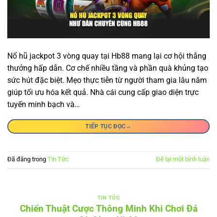
Nổ hũ jackpot 3 vòng quay tại Hb88 mang lại cơ hội thắng
thưởng hấp dẫn. Cơ chế nhiều tầng và phần quà khủng tạo
sức hút đặc biệt. Mẹo thực tiễn từ người tham gia lâu năm
giúp tối ưu hóa kết quả. Nhà cái cung cấp giao diện trực
tuyến minh bạch và…
→
TIẾP TỤC ĐỌC
Đã đăng trong
Tin Tức
Để lại một bình luận
TIN TỨC
Chiến Thuật Cược Thông Minh Khi Chơi Đá