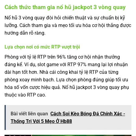
Cách thức tham gia nổ hũ jackpot 3 vòng quay
Nổ hũ 3 vòng quay đòi hỏi chiến thuật và sự chuẩn bị kỹ
lưỡng. Cách tham gia và mẹo tối ưu hóa cơ hội thắng được
hướng dẫn rõ ràng.
Lựa chọn nơi có mức RTP vượt trội
Phòng với tỷ lệ RTP trên 96% tăng cơ hội nhận thưởng
đáng kể. Ví dụ, slot game với RTP 97% mang lại lợi nhuận
dài hạn tốt hơn. Nhà cái công khai tỷ lệ RTP của từng
phòng xoay minh bạch. Lựa chọn phòng đúng giúp tối ưu
hóa số vốn cược hiệu quả. Nổ hũ jackpot 3 vòng quay phụ
thuộc vào RTP cao.
Bài viết liên quan
Cách Soi Kèo Bóng Đá Chính Xác -
Thống Trị Với 5 Mẹo Ở Hb88