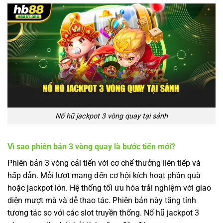
Nổ hũ jackpot 3 vòng quay tại sảnh
Vì sao phiên bản 3 vòng quay là bước tiến mới?
Phiên bản 3 vòng cải tiến với cơ chế thưởng liên tiếp và
hấp dẫn. Mỗi lượt mang đến cơ hội kích hoạt phần quà
hoặc jackpot lớn. Hệ thống tối ưu hóa trải nghiệm với giao
diện mượt mà và dễ thao tác. Phiên bản này tăng tính
tương tác so với các slot truyền thống. Nổ hũ jackpot 3