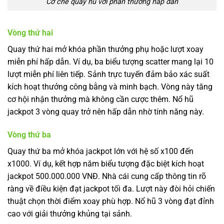
Cơ chế quay hũ với phần thưởng hấp dẫn
Vòng thứ hai
Quay thứ hai mở khóa phần thưởng phụ hoặc lượt xoay
miễn phí hấp dẫn. Ví dụ, ba biểu tượng scatter mang lại 10
lượt miễn phí liên tiếp. Sảnh trực tuyến đảm bảo xác suất
kích hoạt thưởng công bằng và minh bạch. Vòng này tăng
cơ hội nhận thưởng mà không cần cược thêm. Nổ hũ
jackpot 3 vòng quay trở nên hấp dẫn nhờ tính năng này.
Vòng thứ ba
Quay thứ ba mở khóa jackpot lớn với hệ số x100 đến
x1000. Ví dụ, kết hợp năm biểu tượng đặc biệt kích hoạt
jackpot 500.000.000 VNĐ. Nhà cái cung cấp thông tin rõ
ràng về điều kiện đạt jackpot tối đa. Lượt này đòi hỏi chiến
thuật chọn thời điểm xoay phù hợp. Nổ hũ 3 vòng đạt đỉnh
cao với giải thưởng khủng tại sảnh.