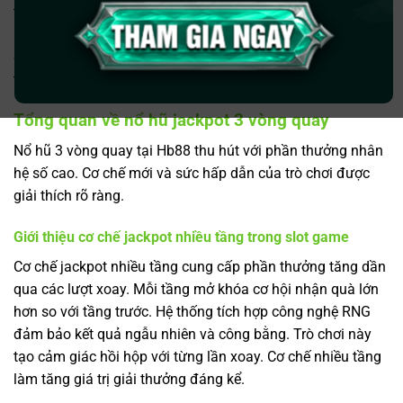
thưởng hấp dẫn. Cơ chế nhiều tầng và phần quà khủng tạo
sức hút đặc biệt. Mẹo thực tiễn từ người tham gia lâu năm
giúp tối ưu hóa kết quả. Nhà cái cung cấp giao diện trực
tuyến minh bạch và dễ sử dụng.
Tổng quan về nổ hũ jackpot 3 vòng quay
Nổ hũ 3 vòng quay tại Hb88 thu hút với phần thưởng nhân
hệ số cao. Cơ chế mới và sức hấp dẫn của trò chơi được
giải thích rõ ràng.
Giới thiệu cơ chế jackpot nhiều tầng trong slot game
Cơ chế jackpot nhiều tầng cung cấp phần thưởng tăng dần
qua các lượt xoay. Mỗi tầng mở khóa cơ hội nhận quà lớn
hơn so với tầng trước. Hệ thống tích hợp công nghệ RNG
đảm bảo kết quả ngẫu nhiên và công bằng. Trò chơi này
tạo cảm giác hồi hộp với từng lần xoay. Cơ chế nhiều tầng
làm tăng giá trị giải thưởng đáng kể.