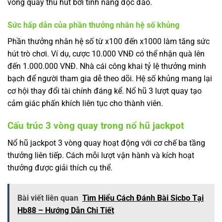
vòng quay thu hút bởi tính năng độc đáo.
Sức hấp dẫn của phần thưởng nhân hệ số khủng
Phần thưởng nhân hệ số từ x100 đến x1000 làm tăng sức
hút trò chơi. Ví dụ, cược 10.000 VNĐ có thể nhận quà lên
đến 1.000.000 VNĐ. Nhà cái công khai tỷ lệ thưởng minh
bạch để người tham gia dễ theo dõi. Hệ số khủng mang lại
cơ hội thay đổi tài chính đáng kể. Nổ hũ 3 lượt quay tạo
cảm giác phấn khích liên tục cho thành viên.
Cấu trúc 3 vòng quay trong nổ hũ jackpot
Nổ hũ jackpot 3 vòng quay hoạt động với cơ chế ba tầng
thưởng liên tiếp. Cách mỗi lượt vận hành và kích hoạt
thưởng được giải thích cụ thể.
Bài viết liên quan
Tìm Hiểu Cách Đánh Bài Sicbo Tại
Hb88 – Hướng Dẫn Chi Tiết