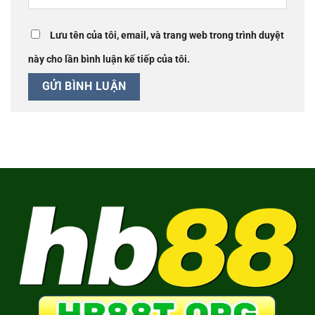
Lưu tên của tôi, email, và trang web trong trình duyệt
này cho lần bình luận kế tiếp của tôi.