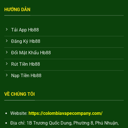
HƯỚNG DẪN
Tải App Hb88
Đăng Ký Hb88
Đổi Mật Khẩu Hb88
Rút Tiền Hb88
Nạp Tiền Hb88
VỀ CHÚNG TÔI
Website:
https://colombiavapecompany.com/
Địa chỉ: 1B Trương Quốc Dung, Phường 8, Phú Nhuận,