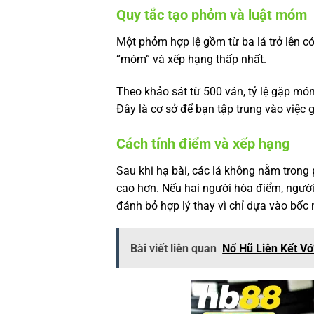
Quy tắc tạo phỏm và luật móm
Một phỏm hợp lệ gồm từ ba lá trở lên có
“móm” và xếp hạng thấp nhất.
Theo khảo sát từ 500 ván, tỷ lệ gặp mó
Đây là cơ sở để bạn tập trung vào việc 
Cách tính điểm và xếp hạng
Sau khi hạ bài, các lá không nằm trong 
cao hơn. Nếu hai người hòa điểm, người 
đánh bỏ hợp lý thay vì chỉ dựa vào bố
Bài viết liên quan
Nổ Hũ Liên Kết V