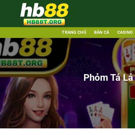
Chuyển
đến
nội
dung
TRANG CHỦ
BẮN CÁ
CASINO
H
Phỏm Tá Lả 