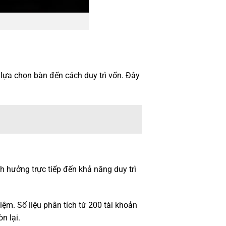
 lựa chọn bàn đến cách duy trì vốn. Đây
 hưởng trực tiếp đến khả năng duy trì
iệm. Số liệu phân tích từ 200 tài khoản
n lại.