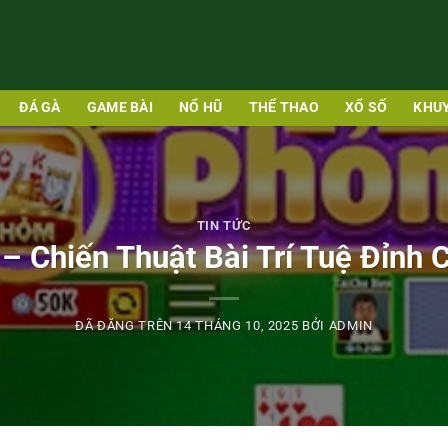
×
ĐÁ GÀ
GAME BÀI
NỔ HŨ
THỂ THAO
XỔ SỐ
KHUY
b88
TIN TỨC
– Chiến Thuật Bài Trí Tuệ Đỉnh 
ĐÃ ĐĂNG TRÊN
14 THÁNG 10, 2025
BỞI
ADMIN