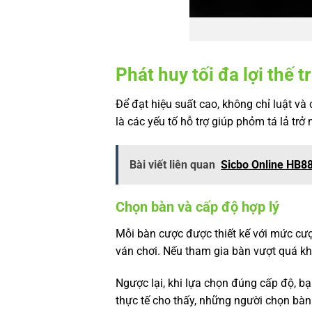
Phát huy tối đa lợi thế 
Để đạt hiệu suất cao, không chỉ luật v
là các yếu tố hỗ trợ giúp phỏm tá lả trở
Bài viết liên quan
Sicbo Online HB8
Chọn bàn và cấp độ hợp lý
Mỗi bàn cược được thiết kế với mức cượ
ván chơi. Nếu tham gia bàn vượt quá kh
Ngược lại, khi lựa chọn đúng cấp độ, bạ
thực tế cho thấy, những người chọn bàn