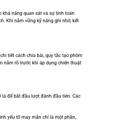
nh khả năng quan sát và sự tính toán
ạch. Khi nắm vững kỹ năng ghi nhớ, kết
chi tiết cách chia bài, quy tắc tạo phỏm
n nắm rõ trước khi áp dụng chiến thuật
 lá để bắt đầu lượt đánh đầu tiên. Các
inh yếu tố may mắn chỉ là một phần,