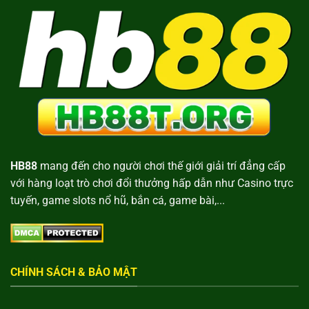
HB88
mang đến cho người chơi thế giới giải trí đẳng cấp
với hàng loạt trò chơi đổi thưởng hấp dẫn như Casino trực
tuyến, game slots nổ hũ, bắn cá, game bài,...
CHÍNH SÁCH & BẢO MẬT