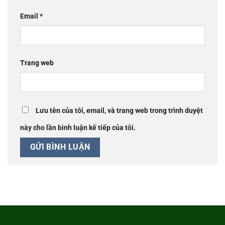
Email
*
Trang web
Lưu tên của tôi, email, và trang web trong trình duyệt
này cho lần bình luận kế tiếp của tôi.