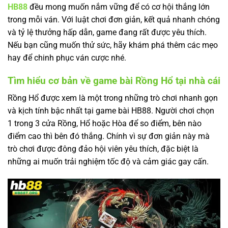
HB88
đều mong muốn nắm vững để có cơ hội thắng lớn
trong mỗi ván. Với luật chơi đơn giản, kết quả nhanh chóng
và tỷ lệ thưởng hấp dẫn, game đang rất được yêu thích.
Nếu bạn cũng muốn thử sức, hãy khám phá thêm các mẹo
hay để chinh phục ván cược nhé.
Tìm hiểu cơ bản về game bài Rồng Hổ tại nhà cái
Rồng Hổ được xem là một trong những trò chơi nhanh gọn
và kịch tính bậc nhất tại game bài HB88. Người chơi chọn
1 trong 3 cửa Rồng, Hổ hoặc Hòa để so điểm, bên nào
điểm cao thì bên đó thắng. Chính vì sự đơn giản này mà
trò chơi được đông đảo hội viên yêu thích, đặc biệt là
những ai muốn trải nghiệm tốc độ và cảm giác gay cấn.