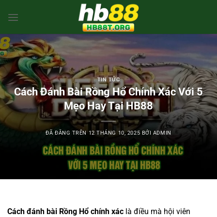
Chuyển
đến
×
nội
dung
Hb88
TIN TỨC
Cách Đánh Bài Rồng Hổ Chính Xác Với 5
Mẹo Hay Tại HB88
ĐÃ ĐĂNG TRÊN
12 THÁNG 10, 2025
BỞI
ADMIN
Cách đánh bài Rồng Hổ chính xác
là điều mà hội viên