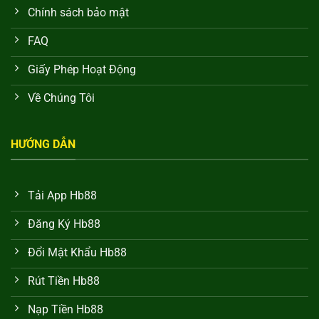
Chính sách bảo mật
FAQ
Giấy Phép Hoạt Động
Về Chúng Tôi
HƯỚNG DẪN
Tải App Hb88
Đăng Ký Hb88
Đổi Mật Khẩu Hb88
Rút Tiền Hb88
Nạp Tiền Hb88