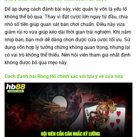
Để áp dụng cách đánh bài này, việc quản lý vốn là yếu tố
không thể bỏ qua. Thay vì đặt cược lớn ngay từ đầu, chia
nhỏ số tiền giúp quan sát bàn chơi chuẩn. Điều này vừa
giảm rủi ro vừa giúp kéo dài thời gian trải nghiệm. Khi nắm
nhịp bàn, bạn mới dễ dàng chọn được cửa cược tối ưu. Sử
dụng vốn hợp lý tưởng chừng không quan trọng, nhưng lại
có vai trò không thể thiếu. Nên hội viên tham gia nhất định
không được bỏ qua mẹo này.
Cách đánh bài Rồng Hổ chính xác với lưu ý về cửa hòa