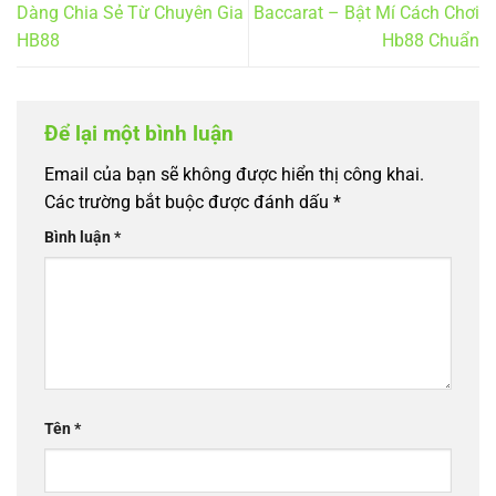
Dàng Chia Sẻ Từ Chuyên Gia
Baccarat – Bật Mí Cách Chơi
HB88
Hb88 Chuẩn
Để lại một bình luận
Email của bạn sẽ không được hiển thị công khai.
Các trường bắt buộc được đánh dấu
*
Bình luận
*
Tên
*