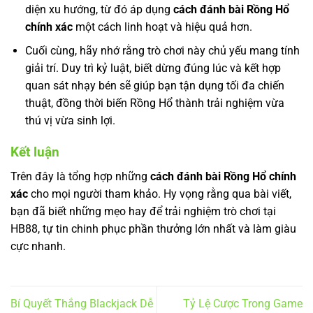
diện xu hướng, từ đó áp dụng
cách đánh bài Rồng Hổ
chính xác
một cách linh hoạt và hiệu quả hơn.
Cuối cùng, hãy nhớ rằng trò chơi này chủ yếu mang tính
giải trí. Duy trì kỷ luật, biết dừng đúng lúc và kết hợp
quan sát nhạy bén sẽ giúp bạn tận dụng tối đa chiến
thuật, đồng thời biến Rồng Hổ thành trải nghiệm vừa
thú vị vừa sinh lợi.
Kết luận
Trên đây là tổng hợp những
cách đánh bài Rồng Hổ chính
xác
cho mọi người tham khảo. Hy vọng rằng qua bài viết,
bạn đã biết những mẹo hay để trải nghiệm trò chơi tại
HB88, tự tin chinh phục phần thưởng lớn nhất và làm giàu
cực nhanh.
Bí Quyết Thắng Blackjack Dễ
Tỷ Lệ Cược Trong Game