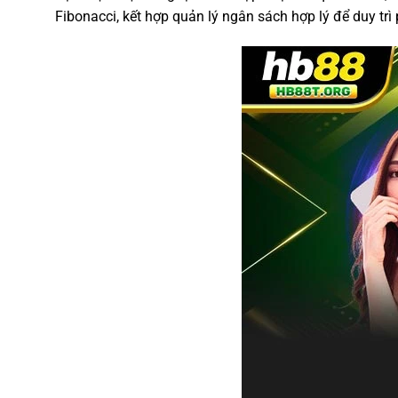
Fibonacci, kết hợp quản lý ngân sách hợp lý để duy trì 