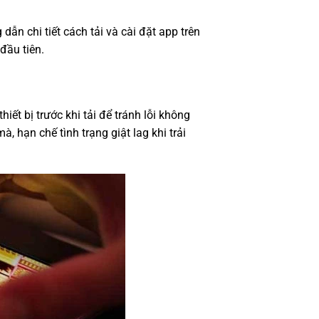
dẫn chi tiết cách tải và cài đặt app trên
đầu tiên.
iết bị trước khi tải để tránh lỗi không
 hạn chế tình trạng giật lag khi trải