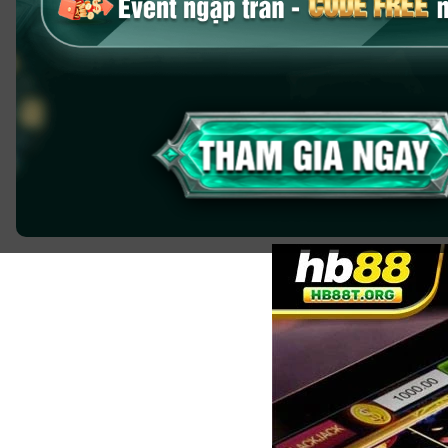
Tải app HB88
là bước quan trọng để bạn 
Android và iOS. Nhờ đó, bạn sẽ sử dụng 
Hướng dẫn tải app Hb88
Hb88 hiện hỗ trợ hai nền tảng chính là A
tương thích. Đồng thời, nên kiểm tra ph
nghiệm.