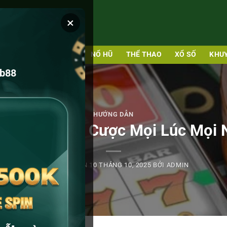
×
ĐÁ GÀ
GAME BÀI
NỔ HŨ
THỂ THAO
XỔ SỐ
KHUY
b88
HƯỚNG DẪN
88 Ngay, Cá Cược Mọi Lúc Mọi N
ĐÃ ĐĂNG TRÊN
10 THÁNG 10, 2025
BỞI
ADMIN