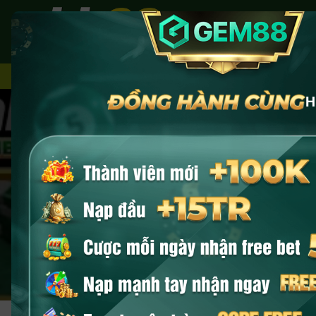
Chuyển
đến
nội
dung
TRANG CHỦ
BẮN CÁ
CASINO
H
Tải App Hb