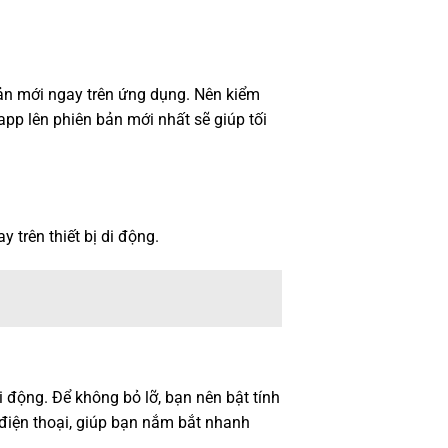
oản mới ngay trên ứng dụng. Nên kiểm
app lên phiên bản mới nhất sẽ giúp tối
trên thiết bị di động.
 động. Để không bỏ lỡ, bạn nên bật tính
n điện thoại, giúp bạn nắm bắt nhanh