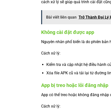
cách xử lý sẽ giúp quá trình cài đặt cũn
Bài viết liên quan
Trở Thành Đại Lý
Không cài đặt được app
Nguyên nhân phổ biến là do phiên bản hệ 
Cách xử lý:
Kiểm tra và cập nhật hệ điều hành củ
Xóa file APK cũ và tải lại từ đường 
App bị treo hoặc lỗi đăng nhập
App có thể treo hoặc không đăng nhập 
Cách xử lý: