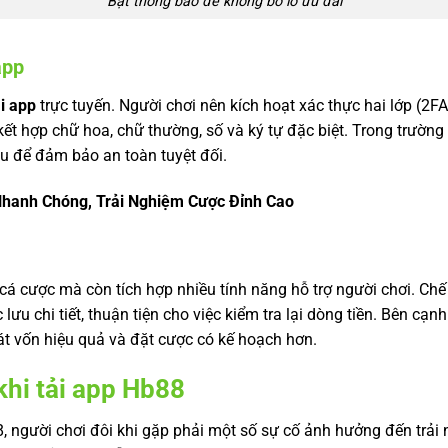
Bật thông báo để không bỏ lỡ ưu đãi
app
ải app
trực tuyến. Người chơi nên kích hoạt xác thực hai lớp (2F
t hợp chữ hoa, chữ thường, số và ký tự đặc biệt. Trong trường h
u để đảm bảo an toàn tuyệt đối.
hanh Chóng, Trải Nghiệm Cược Đỉnh Cao
á cược mà còn tích hợp nhiều tính năng hỗ trợ người chơi. Chế 
 lưu chi tiết, thuận tiện cho việc kiểm tra lại dòng tiền. Bên cạ
oát vốn hiệu quả và đặt cược có kế hoạch hơn.
khi tải app Hb88
8, người chơi đôi khi gặp phải một số sự cố ảnh hưởng đến trả