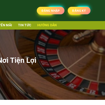
ĐĂNG NHẬP
ĐĂNG KÝ
ẾN MÃI
TIN TỨC
HƯỚNG DẪN
ơi Tiện Lợi