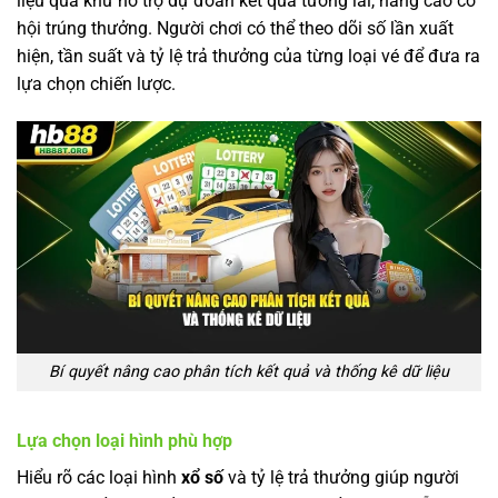
liệu quá khứ hỗ trợ dự đoán kết quả tương lai, nâng cao cơ
hội trúng thưởng. Người chơi có thể theo dõi số lần xuất
hiện, tần suất và tỷ lệ trả thưởng của từng loại vé để đưa ra
lựa chọn chiến lược.
Bí quyết nâng cao phân tích kết quả và thống kê dữ liệu
Lựa chọn loại hình phù hợp
Hiểu rõ các loại hình
xổ số
và tỷ lệ trả thưởng giúp người