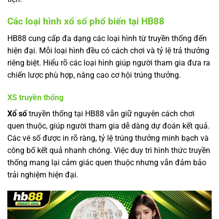
Các loại hình xổ số phổ biến tại HB88
HB88 cung cấp đa dạng các loại hình từ truyền thống đến
hiện đại. Mỗi loại hình đều có cách chơi và tỷ lệ trả thưởng
riêng biệt. Hiểu rõ các loại hình giúp người tham gia đưa ra
chiến lược phù hợp, nâng cao cơ hội trúng thưởng.
XS truyền thống
Xổ số
truyền thống tại HB88 vẫn giữ nguyên cách chơi
quen thuộc, giúp người tham gia dễ dàng dự đoán kết quả.
Các vé số được in rõ ràng, tỷ lệ trúng thưởng minh bạch và
công bố kết quả nhanh chóng. Việc duy trì hình thức truyền
thống mang lại cảm giác quen thuộc nhưng vẫn đảm bảo
trải nghiệm hiện đại.