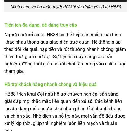
Minh bạch và an toàn tuyệt đối khi dự đoán xổ số tại HB88
Tiện ích đa dạng, dễ dàng truy cập
Người chơi
xổ số
tại HB88 có thể tiếp cận nhiều loại hình
khác nhau thông qua giao diện trực quan. Hệ thống giúp
theo dõi kết quả, nạp tiền và rút thưởng nhanh chóng, giảm
thiểu thời gian chờ đợi. Sự tiện ích này nâng cao trải
nghiệm, đồng thời giúp người chơi tập trung vào chiến lược
tham gia.
Hỗ trợ khách hàng nhanh chóng và hiệu quả
HB88 triển khai đội ngũ hỗ trợ chuyên nghiệp, sẵn sàng
giải đáp mọi thắc mắc liên quan đến
xổ số
. Các kênh liên
lạc đa dạng giúp người chơi nhận phản hồi nhanh chóng
và chính xác. Nhờ dịch vụ hỗ trợ này, mọi vấn đề đều được
xử lý kịp thời, giúp trải nghiệm luôn liền mạch và thuận
tiện.