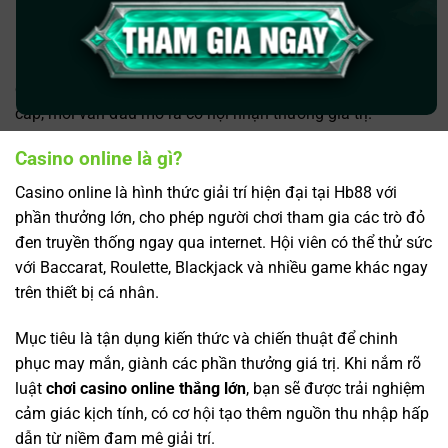
nghiệm thực tế sống động và đầy hấp dẫn. Mỗi bàn cược
là cơ hội để người chơi thể hiện sự nhạy bén, bản lĩnh và kỹ
năng. Từ những trò kinh điển như Roulette, Baccarat đến
các game hiện đại, Hb88 xây dựng không gian giải trí đẳng
cấp, mỗi ván đấu mở ra cơ hội nhận thưởng giá trị.
Casino online là gì?
Casino online là hình thức giải trí hiện đại tại Hb88 với
phần thưởng lớn, cho phép người chơi tham gia các trò đỏ
đen truyền thống ngay qua internet. Hội viên có thể thử sức
với Baccarat, Roulette, Blackjack và nhiều game khác ngay
trên thiết bị cá nhân.
Mục tiêu là tận dụng kiến thức và chiến thuật để chinh
phục may mắn, giành các phần thưởng giá trị. Khi nắm rõ
luật
chơi casino online thắng lớn
, bạn sẽ được trải nghiệm
cảm giác kịch tính, có cơ hội tạo thêm nguồn thu nhập hấp
dẫn từ niềm đam mê giải trí.