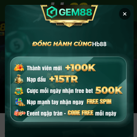
Chuyển
đến
×
nội
dung
Hb88
TIN TỨC
Chơi Casino Online Thắng Lớn – Kinh
Nghiệm Chơi Mang Tiền Về Túi Tại Hb88
ĐÃ ĐĂNG TRÊN
12 THÁNG 10, 2025
BỞI
ADMIN
Chơi casino online thắng lớn
tại
Hb88
mang đến trải