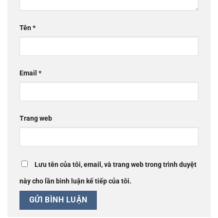
Tên
*
Email
*
Trang web
Lưu tên của tôi, email, và trang web trong trình duyệt
này cho lần bình luận kế tiếp của tôi.