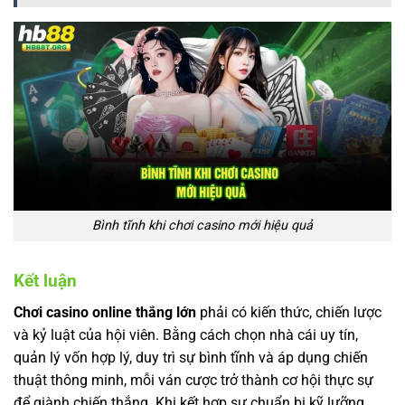
Bình tĩnh khi chơi casino mới hiệu quả
Kết luận
Chơi casino online thắng lớn
phải có kiến thức, chiến lược
và kỷ luật của hội viên. Bằng cách chọn nhà cái uy tín,
quản lý vốn hợp lý, duy trì sự bình tĩnh và áp dụng chiến
thuật thông minh, mỗi ván cược trở thành cơ hội thực sự
để giành chiến thắng. Khi kết hợp sự chuẩn bị kỹ lưỡng,