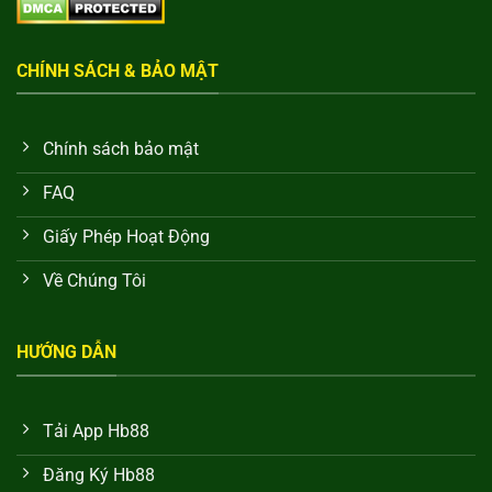
CHÍNH SÁCH & BẢO MẬT
Chính sách bảo mật
FAQ
Giấy Phép Hoạt Động
Về Chúng Tôi
HƯỚNG DẪN
Tải App Hb88
Đăng Ký Hb88