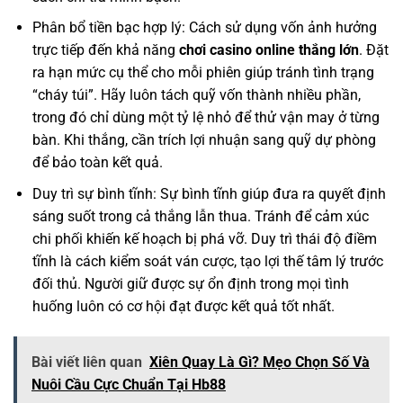
Phân bổ tiền bạc hợp lý: Cách sử dụng vốn ảnh hưởng
trực tiếp đến khả năng
chơi casino online thắng lớn
. Đặt
ra hạn mức cụ thể cho mỗi phiên giúp tránh tình trạng
“cháy túi”. Hãy luôn tách quỹ vốn thành nhiều phần,
trong đó chỉ dùng một tỷ lệ nhỏ để thử vận may ở từng
bàn. Khi thắng, cần trích lợi nhuận sang quỹ dự phòng
để bảo toàn kết quả.
Duy trì sự bình tĩnh: Sự bình tĩnh giúp đưa ra quyết định
sáng suốt trong cả thắng lẫn thua. Tránh để cảm xúc
chi phối khiến kế hoạch bị phá vỡ. Duy trì thái độ điềm
tĩnh là cách kiểm soát ván cược, tạo lợi thế tâm lý trước
đối thủ. Người giữ được sự ổn định trong mọi tình
huống luôn có cơ hội đạt được kết quả tốt nhất.
Bài viết liên quan
Xiên Quay Là Gì? Mẹo Chọn Số Và
Nuôi Cầu Cực Chuẩn Tại Hb88