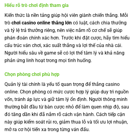
Hiểu rõ trò chơi định tham gia
Kiến thức là nền tảng giúp hội viên giành chiến thắng. Mỗi
trò
chơi casino online thắng lớn
có luật, cách chia thưởng
và tỷ lệ trả thưởng riêng, nên việc nắm rõ cơ chế sẽ giúp
phán đoán chính xác hơn. Trước khi đặt cược, hãy tìm hiểu
cấu trúc ván chơi, xác suất thắng và lợi thế của nhà cái.
Người hiểu sâu về game sẽ có lợi thế tâm lý và khả năng
phản ứng linh hoạt trong mọi tình huống.
Chọn phòng chơi phù hợp
Quản lý tài chính là yếu tố quan trọng để thắng casino
online. Chọn phòng có mức cược hợp lý giúp duy trì nguồn
vốn, tránh áp lực và giữ tâm lý ổn định. Người thông minh
thường bắt đầu từ bàn cược nhỏ để làm quen nhịp độ, sau
đó tăng dần khi đã nắm rõ cách vận hành. Cách tiếp cận
này giúp kiểm soát rủi ro, giảm thua lỗ và tối ưu lợi nhuận,
mở ra cơ hội tiến xa trong từng ván đấu.