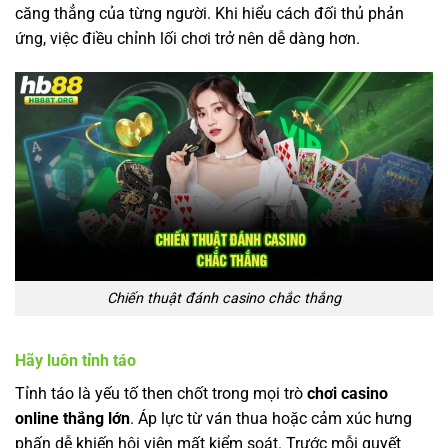
căng thẳng của từng người. Khi hiểu cách đối thủ phản
ứng, việc điều chỉnh lối chơi trở nên dễ dàng hơn.
Chiến thuật đánh casino chắc thắng
Hãy luôn tỉnh táo
Tỉnh táo là yếu tố then chốt trong mọi trò
chơi casino
online thắng lớn
. Áp lực từ ván thua hoặc cảm xúc hưng
phấn dễ khiến hội viên mất kiểm soát. Trước mỗi quyết