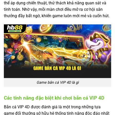
thể áp dụng chiến thuật, thử thách khả năng quan sát và
tính toán. Nhờ vậy, mỗi màn chơi đều mở ra cơ hội săn
thưởng đầy bất ngờ, khiến game luôn mới mẻ và cuốn hút.
Game bắn cá VIP 4D là gì
Các tính năng đặc biệt khi chơi bắn cá VIP 4D
Bắn cá VIP 4D được đánh giá là một trong những tựa
game đổi thưởng sở hữu hệ thống tính năng độc đáo nhất