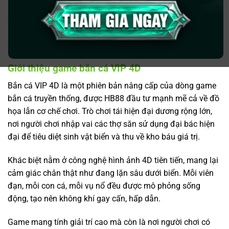
hot nhất tại
HB88
, thu hút hàng triệu người chơi nhờ vào lối
chơi sinh động và phần thưởng hấp dẫn. Với công nghệ đồ
họa 4D tân tiến, người chơi được đắm chìm trong thế giới
đại dương huyền ảo cùng hiệu ứng âm thanh chân thực.
Giới thiệu game bắn cá VIP 4D
Bắn cá VIP 4D là một phiên bản nâng cấp của dòng game
bắn cá truyền thống, được HB88 đầu tư mạnh mẽ cả về đồ
họa lẫn cơ chế chơi. Trò chơi tái hiện đại dương rộng lớn,
nơi người chơi nhập vai các thợ săn sử dụng đại bác hiện
đại để tiêu diệt sinh vật biển và thu về kho báu giá trị.
Khác biệt nằm ở công nghệ hình ảnh 4D tiên tiến, mang lại
cảm giác chân thật như đang lặn sâu dưới biển. Mỗi viên
đạn, mỗi con cá, mỗi vụ nổ đều được mô phỏng sống
động, tạo nên không khí gay cấn, hấp dẫn.
Game mang tính giải trí cao mà còn là nơi người chơi có