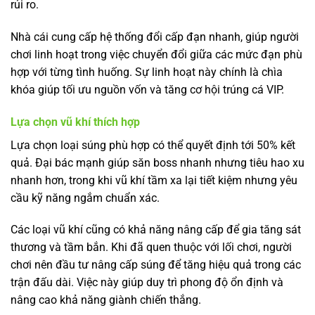
rủi ro.
Nhà cái cung cấp hệ thống đổi cấp đạn nhanh, giúp người
chơi linh hoạt trong việc chuyển đổi giữa các mức đạn phù
hợp với từng tình huống. Sự linh hoạt này chính là chìa
khóa giúp tối ưu nguồn vốn và tăng cơ hội trúng cá VIP.
Lựa chọn vũ khí thích hợp
Lựa chọn loại súng phù hợp có thể quyết định tới 50% kết
quả. Đại bác mạnh giúp săn boss nhanh nhưng tiêu hao xu
nhanh hơn, trong khi vũ khí tầm xa lại tiết kiệm nhưng yêu
cầu kỹ năng ngắm chuẩn xác.
Các loại vũ khí cũng có khả năng nâng cấp để gia tăng sát
thương và tầm bắn. Khi đã quen thuộc với lối chơi, người
chơi nên đầu tư nâng cấp súng để tăng hiệu quả trong các
trận đấu dài. Việc này giúp duy trì phong độ ổn định và
nâng cao khả năng giành chiến thắng.