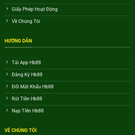
Giấy Phép Hoạt Động
Về Chúng Tôi
HƯỚNG DẪN
Tải App Hb88
Đăng Ký Hb88
Đổi Mật Khẩu Hb88
Rút Tiền Hb88
Nạp Tiền Hb88
VỀ CHÚNG TÔI