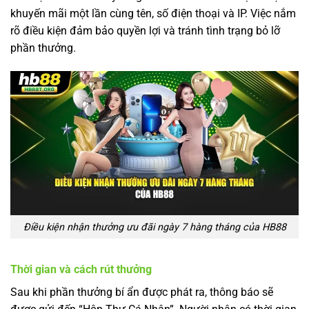
khuyến mãi một lần cùng tên, số điện thoại và IP. Việc nắm
rõ điều kiện đảm bảo quyền lợi và tránh tình trạng bỏ lỡ
phần thưởng.
Điều kiện nhận thưởng ưu đãi ngày 7 hàng tháng của HB88
Thời gian và cách rút thưởng
Sau khi phần thưởng bí ẩn được phát ra, thông báo sẽ