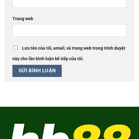
Trang web
Lưu tên của tôi, email, và trang web trong trình duyệt
này cho lần bình luận kế tiếp của tôi.