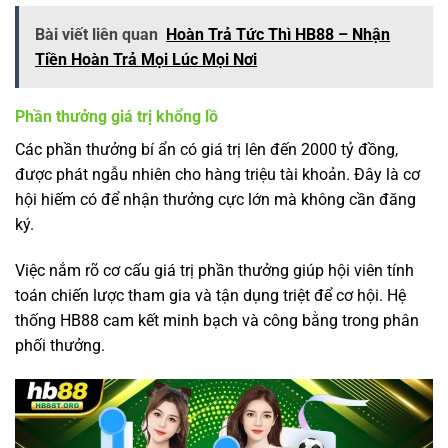
Bài viết liên quan
Hoàn Trả Tức Thì HB88 – Nhận
Tiền Hoàn Trả Mọi Lúc Mọi Nơi
Phần thưởng giá trị khổng lồ
Các phần thưởng bí ẩn có giá trị lên đến 2000 tỷ đồng,
được phát ngẫu nhiên cho hàng triệu tài khoản. Đây là cơ
hội hiếm có để nhận thưởng cực lớn mà không cần đăng
ký.
Việc nắm rõ cơ cấu giá trị phần thưởng giúp hội viên tính
toán chiến lược tham gia và tận dụng triệt để cơ hội. Hệ
thống HB88 cam kết minh bạch và công bằng trong phân
phối thưởng.