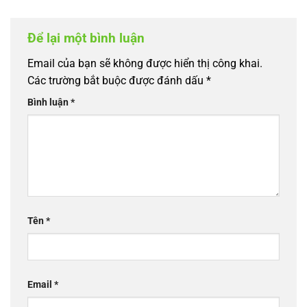
Để lại một bình luận
Email của bạn sẽ không được hiển thị công khai.
Các trường bắt buộc được đánh dấu
*
Bình luận
*
Tên
*
Email
*