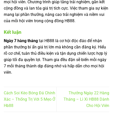
mọi hội viên. Chương trình giúp tăng trải nghiệm, gắn kết
cộng đồng và lan tỏa giá trị tích cực. Việc tham gia sự kiện
mang lại phần thưởng, nâng cao trải nghiệm và niềm vui
của mỗi hội viên trong cộng đồng HB88.
Kết luận
Ngày 7 hàng tháng
tại HB88 là cơ hội độc đáo để nhận
phần thưởng bí ẩn giá trị lớn mà không cần đăng ký. Hiểu
rõ cơ chế, tuân thủ điều kiện và tận dụng chiến lược hợp lý
giúp tối đa quyền lợi. Tham gia đều đặn sẽ biến mỗi ngày
7 mỗi tháng thành dịp đáng nhớ và hấp dẫn cho mọi hội
viên.
Cách Soi Kèo Bóng Đá Chính
Thưởng Ngày 22 Hàng
Xác – Thống Trị Với 5 Mẹo Ở
Tháng – Lì Xì HB88 Dành
Hb88
Cho Hội Viên