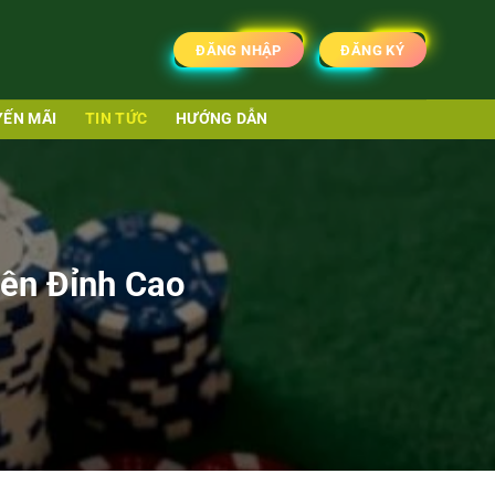
ĐĂNG NHẬP
ĐĂNG KÝ
ẾN MÃI
TIN TỨC
HƯỚNG DẪN
ên Đỉnh Cao