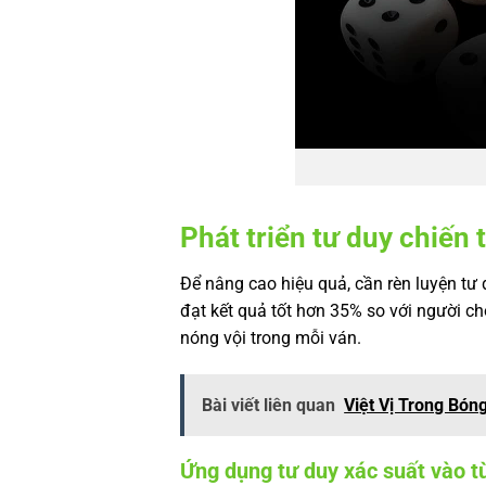
Phát triển tư duy chiến
Để nâng cao hiệu quả, cần rèn luyện tư 
đạt kết quả tốt hơn 35% so với người ch
nóng vội trong mỗi ván.
Bài viết liên quan
Việt Vị Trong Bón
Ứng dụng tư duy xác suất vào t