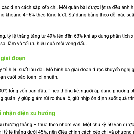
khi xác định cách sắp xếp chi. Mỗi quân bài được lật ra đều ản
ong khoảng 4–6% theo từng lượt. Sử dụng bảng theo dõi xác suấ
g, tỷ lệ thắng tăng từ 49% lên đến 63% khi áp dụng phân tích x
 sai lầm và tối ưu hiệu quả mỗi vòng đấu.
 giai đoạn
trì hiệu suất lâu dài. Mô hình ba giai đoạn được khuyến nghị g
oạn cuối bảo toàn lợi nhuận.
30% tổng vốn ban đầu. Theo thống kê, người áp dụng phương p
g quản lý giúp giảm rủi ro thua lỗ, giữ nhịp ổn định suốt quá trì
để nhận diện xu hướng
t xu hướng thắng – thua theo nhóm ván. Một chu kỳ 50 ván được
hi tỷ lệ thắng dưới 45%, nên điều chỉnh cách xếp chi và phươn