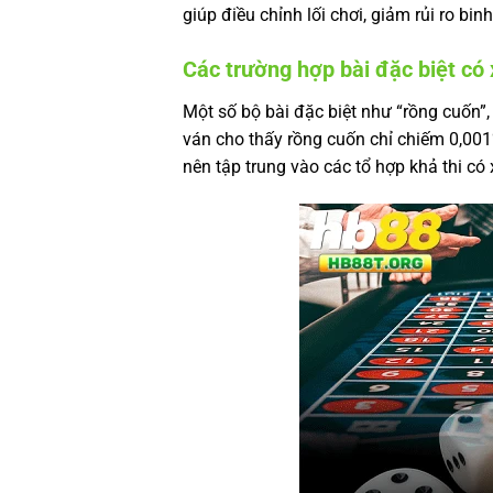
giúp điều chỉnh lối chơi, giảm rủi ro bin
Các trường hợp bài đặc biệt có
Một số bộ bài đặc biệt như “rồng cuốn”,
ván cho thấy rồng cuốn chỉ chiếm 0,001
nên tập trung vào các tổ hợp khả thi có