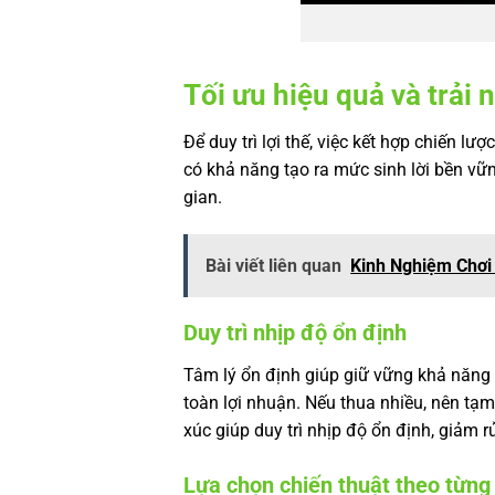
Tối ưu hiệu quả và trải
Để duy trì lợi thế, việc kết hợp chiến lư
có khả năng tạo ra mức sinh lời bền vữn
gian.
Bài viết liên quan
Kinh Nghiệm Chơi 
Duy trì nhịp độ ổn định
Tâm lý ổn định giúp giữ vững khả năng q
toàn lợi nhuận. Nếu thua nhiều, nên tạm 
xúc giúp duy trì nhịp độ ổn định, giảm r
Lựa chọn chiến thuật theo từng