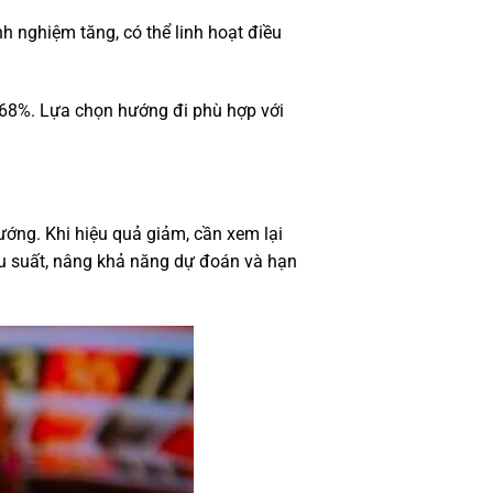
nh nghiệm tăng, có thể linh hoạt điều
n 68%. Lựa chọn hướng đi phù hợp với
ướng. Khi hiệu quả giảm, cần xem lại
ệu suất, nâng khả năng dự đoán và hạn