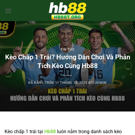
Chuyển
đến
×
nội
dung
Hb88
TIN TỨC
Kèo Chấp 1 Trái? Hướng Dẫn Chơi Và Phân
Tích Kèo Cùng Hb88
ĐÃ ĐĂNG TRÊN
11 THÁNG 10, 2025
BỞI
ADMIN
Kèo chấp 1 trái tại
Hb88
luôn nằm trong danh sách kèo