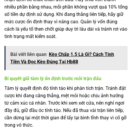
nhiều phần bằng nhau, mỗi phần không vượt quá 10% tổng
số tiền dự định sử dụng. Khi đang thắng liên tiếp, hãy giữ
mức cược ổn định thay vì nâng cao. Quản lý vốn đúng
cách là yếu tố then chốt giúp duy trì lâu dài và tránh rơi vào
tình trạng mất kiểm soát.
Bài viết liên quan
Kèo Chấp 1.5 Là Gì? Cách Tính
Tiền Và Đọc Kèo Đúng Tại Hb88
Bí quyết giữ tâm lý ổn định trước mỗi trận đấu
Tâm lý quyết định độ tỉnh táo khi phân tích trận. Tránh đặt
cược khi đang căng thẳng, mệt mỏi hoặc chịu ảnh hưởng
từ cảm xúc cá nhân. Trước khi xem xét cửa, nên nghỉ ngơi
đầy đủ, giữ đầu óc tỉnh táo. Nếu đã thua vài trận liên tiếp,
cần dừng lại một thời gian để lấy lại bình tĩnh thay vì cố gỡ
trong vô thức.