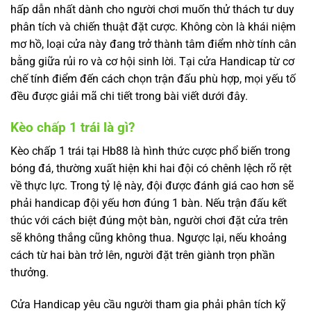
hấp dẫn nhất dành cho người chơi muốn thử thách tư duy
phân tích và chiến thuật đặt cược. Không còn là khái niệm
mơ hồ, loại cửa này đang trở thành tâm điểm nhờ tính cân
bằng giữa rủi ro và cơ hội sinh lời. Tại cửa Handicap từ cơ
chế tính điểm đến cách chọn trận đấu phù hợp, mọi yếu tố
đều được giải mã chi tiết trong bài viết dưới đây.
Kèo chấp 1 trái là gì?
Kèo chấp 1 trái tại Hb88 là hình thức cược phổ biến trong
bóng đá, thường xuất hiện khi hai đội có chênh lệch rõ rệt
về thực lực. Trong tỷ lệ này, đội được đánh giá cao hơn sẽ
phải handicap đội yếu hơn đúng 1 bàn. Nếu trận đấu kết
thúc với cách biệt đúng một bàn, người chơi đặt cửa trên
sẽ không thắng cũng không thua. Ngược lại, nếu khoảng
cách từ hai bàn trở lên, người đặt trên giành trọn phần
thưởng.
Cửa Handicap yêu cầu người tham gia phải phân tích kỹ