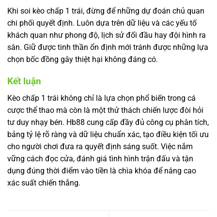
Khi soi kèo chấp 1 trái, đừng để những dự đoán chủ quan
chi phối quyết định. Luôn dựa trên dữ liệu và các yếu tố
khách quan như phong độ, lịch sử đối đầu hay đội hình ra
sân. Giữ được tinh thần ổn định mới tránh được những lựa
chọn bốc đồng gây thiệt hại không đáng có.
Kết luận
Kèo chấp 1 trái không chỉ là lựa chọn phổ biến trong cá
cược thể thao mà còn là một thử thách chiến lược đòi hỏi
tư duy nhạy bén. Hb88 cung cấp đầy đủ công cụ phân tích,
bảng tỷ lệ rõ ràng và dữ liệu chuẩn xác, tạo điều kiện tối ưu
cho người chơi đưa ra quyết định sáng suốt. Việc nắm
vững cách đọc cửa, đánh giá tình hình trận đấu và tận
dụng đúng thời điểm vào tiền là chìa khóa để nâng cao
xác suất chiến thắng.