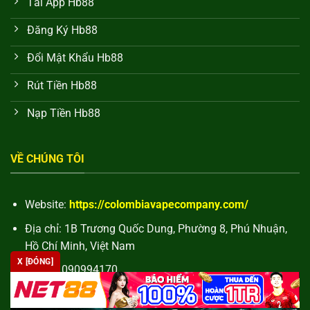
Tải App Hb88
Đăng Ký Hb88
Đổi Mật Khẩu Hb88
Rút Tiền Hb88
Nạp Tiền Hb88
VỀ CHÚNG TÔI
Website:
https://colombiavapecompany.com/
Địa chỉ: 1B Trương Quốc Dung, Phường 8, Phú Nhuận,
Hồ Chí Minh, Việt Nam
X [ĐÓNG]
Phone: 090994170
Email:
hb88torg@gmail.com