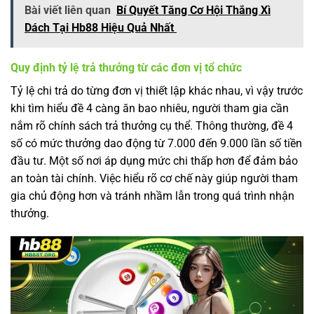
Bài viết liên quan
Bí Quyết Tăng Cơ Hội Thắng Xì
Dách Tại Hb88 Hiệu Quả Nhất
Quy định tỷ lệ trả thưởng từ các đơn vị tổ chức
Tỷ lệ chi trả do từng đơn vị thiết lập khác nhau, vì vậy trước
khi tìm hiểu đề 4 càng ăn bao nhiêu, người tham gia cần
nắm rõ chính sách trả thưởng cụ thể. Thông thường, đề 4
số có mức thưởng dao động từ 7.000 đến 9.000 lần số tiền
đầu tư. Một số nơi áp dụng mức chi thấp hơn để đảm bảo
an toàn tài chính. Việc hiểu rõ cơ chế này giúp người tham
gia chủ động hơn và tránh nhầm lẫn trong quá trình nhận
thưởng.