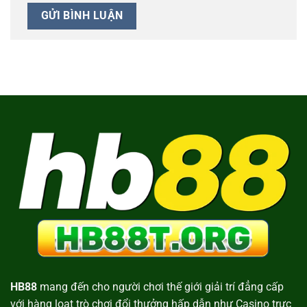
HB88
mang đến cho người chơi thế giới giải trí đẳng cấp
với hàng loạt trò chơi đổi thưởng hấp dẫn như Casino trực