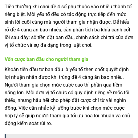
Tiền thưởng khi chơi đề 4 số phụ thuộc vào nhiều thành tố
riêng biệt. Mỗi yếu tố đều có tác động trực tiếp đến mức
sinh lời cuối cùng mà người tham gia nhận được. Để hiểu
rõ đề 4 càng ăn bao nhiêu, cần phân tích ba khía cạnh cốt
lõi sau đây: số tiền đặt ban đầu, chính sách chi trả của đơn
vị tổ chức và sự đa dạng trong luật chơi.
Vốn cược ban đầu cho người tham gia
Khoản tiền đầu tư ban đầu là yếu tố then chốt quyết định
lợi nhuận nhận được khi trúng đề 4 càng ăn bao nhiêu.
Người tham gia chọn mức cược cao thì phần quà tiềm
năng lớn. Mỗi đơn vị tổ chức có quy định riêng về mốc tối
thiểu, nhưng hầu hết cho phép đặt cược chỉ từ vài nghìn
đồng. Việc cân nhắc kỹ lưỡng trước khi chọn mức cược
hợp lý sẽ giúp người tham gia tối ưu hóa lợi nhuận và chủ
động kiểm soát rủi ro.