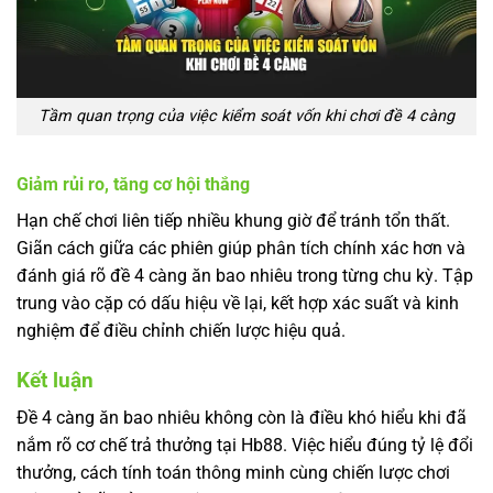
Tầm quan trọng của việc kiểm soát vốn khi chơi đề 4 càng
Giảm rủi ro, tăng cơ hội thắng
Hạn chế chơi liên tiếp nhiều khung giờ để tránh tổn thất.
Giãn cách giữa các phiên giúp phân tích chính xác hơn và
đánh giá rõ đề 4 càng ăn bao nhiêu trong từng chu kỳ. Tập
trung vào cặp có dấu hiệu về lại, kết hợp xác suất và kinh
nghiệm để điều chỉnh chiến lược hiệu quả.
Kết luận
Đề 4 càng ăn bao nhiêu không còn là điều khó hiểu khi đã
nắm rõ cơ chế trả thưởng tại Hb88. Việc hiểu đúng tỷ lệ đổi
thưởng, cách tính toán thông minh cùng chiến lược chơi