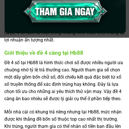
tham gia lô đề tò mò khi lần đầu bước vào sân chơi đầy
tính toán này. Mỗi con số không chỉ mang giá trị dự đoán,
mà còn là lời hứa hẹn cho mức thưởng hấp dẫn nếu nắm
rõ quy luật trả thưởng tại
Hb88
. Trong vô số lựa chọn đặt
cược, 4 số luôn là một trong những hình thức chơi mang lại
lợi nhuận ấn tượng nhất.
Giới thiệu về đề 4 càng tại Hb88
Đề 4 số tại Hb88 là hình thức chơi số được nhiều người ưa
chuộng nhờ tỷ lệ trả thưởng cao. Người tham gia sẽ chọn
một dãy gồm bốn chữ số, đối chiếu kết quả đặc biệt từ xổ
số truyền thống để xác định trúng hay không. Đây là lựa
chọn tối ưu cho những ai yêu thích thử vận may. Vậy đề 4
càng ăn bao nhiêu sẽ được lý giải cụ thể ở phần tiếp theo.
Mỗi nhà cái có khung trả riêng nhưng tại Hb88, mức nhận
được khi thắng đề bốn số thuộc top cao nhất thị trường.
Khi trúng, người tham gia có thể nhân số tiền ban đầu lên