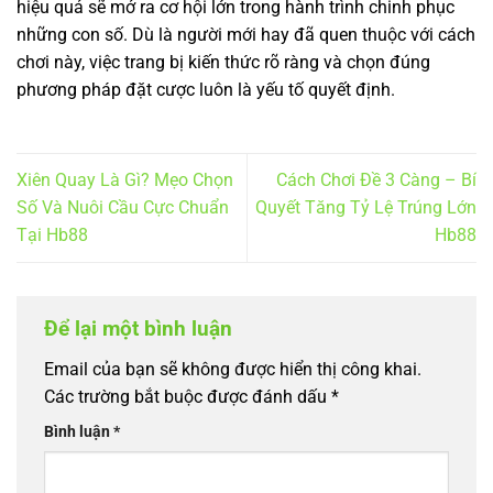
hiệu quả sẽ mở ra cơ hội lớn trong hành trình chinh phục
những con số. Dù là người mới hay đã quen thuộc với cách
chơi này, việc trang bị kiến thức rõ ràng và chọn đúng
phương pháp đặt cược luôn là yếu tố quyết định.
Xiên Quay Là Gì? Mẹo Chọn
Cách Chơi Đề 3 Càng – Bí
Số Và Nuôi Cầu Cực Chuẩn
Quyết Tăng Tỷ Lệ Trúng Lớn
Tại Hb88
Hb88
Để lại một bình luận
Email của bạn sẽ không được hiển thị công khai.
Các trường bắt buộc được đánh dấu
*
Bình luận
*